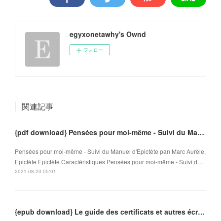
egyxonetawhy's Ownd
フォロー
関連記事
{pdf download} Pensées pour moi-même - Suivi du Manuel d'Epictète
Pensées pour moi-même - Suivi du Manuel d'Epictète pan Marc Aurèle,
Epictète Epictète Caractéristiques Pensées pour moi-même - Suivi d…
2021.08.23 05:01
{epub download} Le guide des certificats et autres écrits médicaux