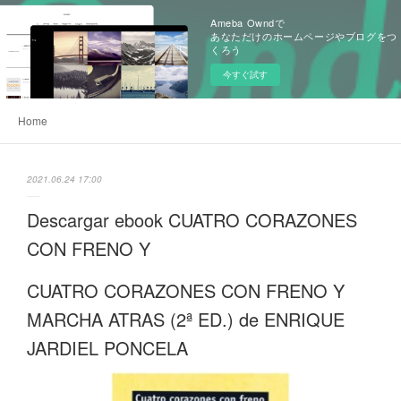
Ameba Owndで
あなただけのホームページやブログをつ
くろう
今すぐ試す
Home
2021.06.24 17:00
Descargar ebook CUATRO CORAZONES
CON FRENO Y
CUATRO CORAZONES CON FRENO Y
MARCHA ATRAS (2ª ED.) de ENRIQUE
JARDIEL PONCELA