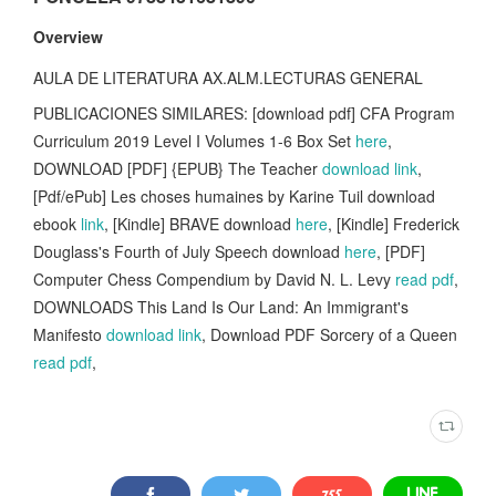
Overview
AULA DE LITERATURA AX.ALM.LECTURAS GENERAL
PUBLICACIONES SIMILARES: [download pdf] CFA Program
Curriculum 2019 Level I Volumes 1-6 Box Set
here
,
DOWNLOAD [PDF] {EPUB} The Teacher
download link
,
[Pdf/ePub] Les choses humaines by Karine Tuil download
ebook
link
, [Kindle] BRAVE download
here
, [Kindle] Frederick
Douglass's Fourth of July Speech download
here
, [PDF]
Computer Chess Compendium by David N. L. Levy
read pdf
,
DOWNLOADS This Land Is Our Land: An Immigrant's
Manifesto
download link
, Download PDF Sorcery of a Queen
read pdf
,